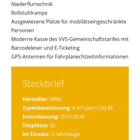
Niederflurtechnik
Rollstuhlrampe
Ausgewiesene Plätze für mobilätseingeschränkte
Personen
Moderne Kasse des VVS-Gemeinschaftstarifes mit
Barcodeleser und E-Ticketing
GPS-Antennen für Fahrplanechtzeitinformationen
Steckbrief
Hersteller:
MAN
Typenbezeichnung:
A 47 Lion’s City M
Erstzulassung:
2015-2018
Sitzplätze:
32
Im Einsatz:
2 Fahrzeuge