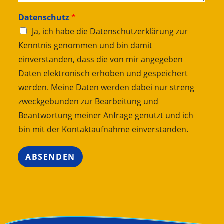
l
u
Datenschutz
*
n
Ja, ich habe die Datenschutzerklärung zur
g
Kenntnis genommen und bin damit
,
W
einverstanden, dass die von mir angegeben
ü
Daten elektronisch erhoben und gespeichert
n
s
werden. Meine Daten werden dabei nur streng
c
zweckgebunden zur Bearbeitung und
h
Beantwortung meiner Anfrage genutzt und ich
e
.
bin mit der Kontaktaufnahme einverstanden.
.
.
*
ABSENDEN